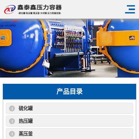
产品目录
硫化罐
热压罐
蒸压釜