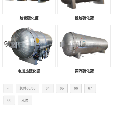
胶管硫化罐
橡胶硫化罐
电加热硫化罐
蒸汽硫化罐
<
总共68/68
64
65
66
67
68
尾页