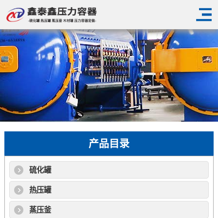
产品目录
硫化罐
热压罐
蒸压釜