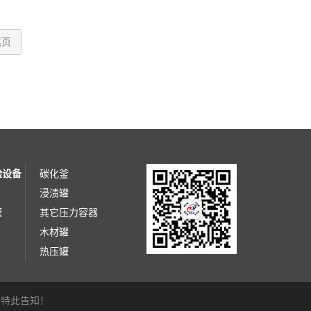
尾页
验设备
碳化釜
浸渍罐
罐
其它压力容器
木材罐
热压罐
，特此告知！