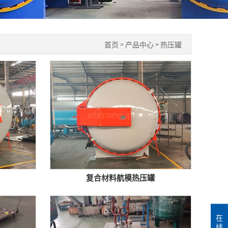
首页
产品中心
热压罐
>
>
复合材料航模热压罐
在
线