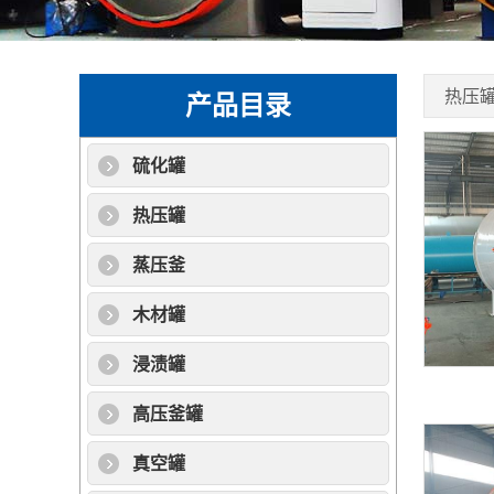
热压
产品目录
硫化罐
热压罐
蒸压釜
木材罐
浸渍罐
高压釜罐
真空罐