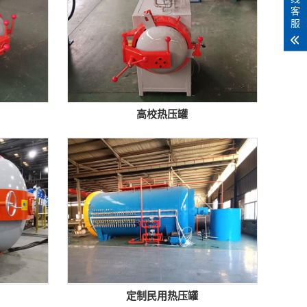
客
服
高校热压罐
定制民用热压罐