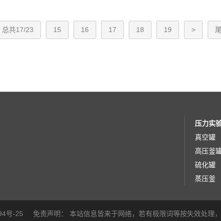
总共17/23
15
16
17
18
19
>
压力实
真空罐
高压釜
硫化罐
蒸压釜
94号-25
免责声明：
本站信息皆来于网络，若有极限词等按失效处理