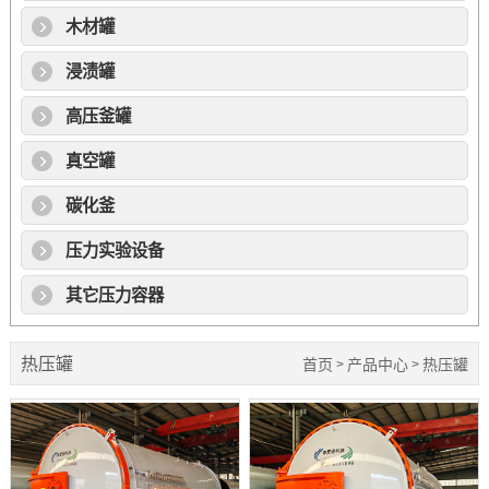
木材罐
浸渍罐
高压釜罐
真空罐
碳化釜
压力实验设备
其它压力容器
热压罐
首页
产品中心
热压罐
>
>