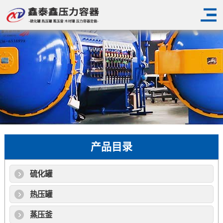
产品目录
硫化罐
热压罐
蒸压釜