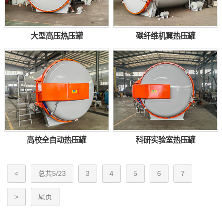
大型高压热压罐
碳纤维机翼热压罐
高校全自动热压罐
科研实验室热压罐
<
总共5/23
3
4
5
6
7
>
尾页