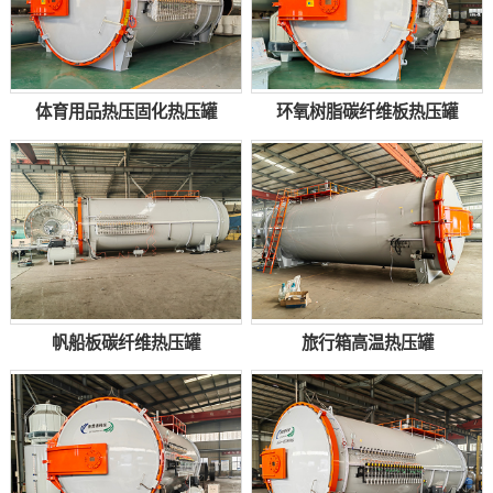
体育用品热压固化热压罐
环氧树脂碳纤维板热压罐
帆船板碳纤维热压罐
旅行箱高温热压罐