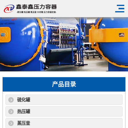
产品目录
硫化罐
热压罐
蒸压釜