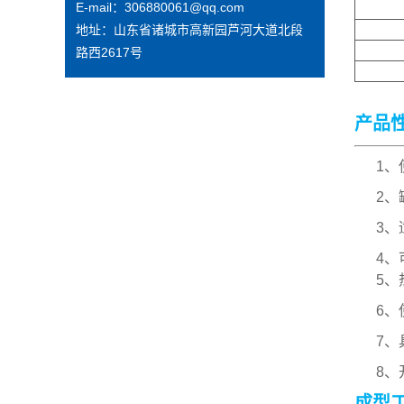
E-mail：306880061@qq.com
地址：山东省诸城市高新园芦河大道北段
路西2617号
产品
1、使
2、
3、适
4、可
5、热
6、使
7、具
8、开
成型