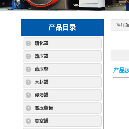
热压
产品目录
硫化罐
热压罐
蒸压釜
产品
木材罐
浸渍罐
高压釜罐
真空罐