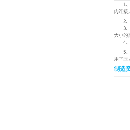
1、密
内连接
2、温
3、开
大小的
4、加
5、安
用了压
制造