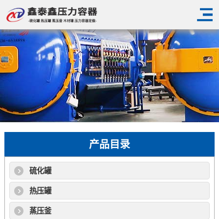
产品目录
硫化罐
热压罐
蒸压釜