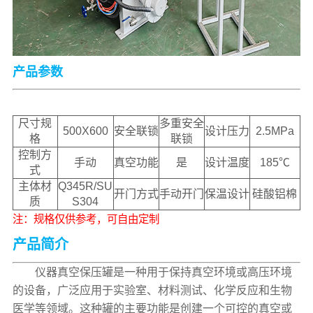
产品参数
尺寸规
多重安全
500X600
安全联锁
设计压力
2.5MPa
格
联锁
控制方
手动
真空功能
是
设计温度
185℃
式
主体材
Q345R/SU
开门方式
手动开门
保温设计
硅酸铝棉
质
S304
注：规格仅供参考，可自由定制
产品简介
仪器真空保压罐是一种用于保持真空环境或高压环境
的设备，广泛应用于实验室、材料测试、化学反应和生物
医学等领域。这种罐的主要功能是创建一个可控的真空或