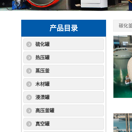
碳化
产品目录
硫化罐
热压罐
蒸压釜
木材罐
浸渍罐
高压釜罐
真空罐