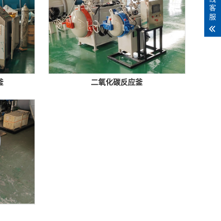
客
服
釜
二氧化碳反应釜