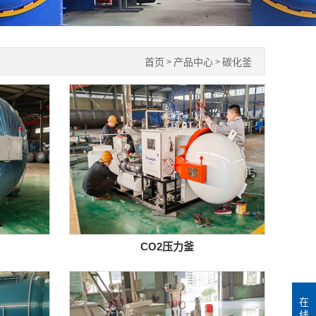
首页
产品中心
碳化釜
>
>
CO2压力釜
在
线