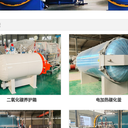
釜
二氧化碳养护箱
电加热碳化釜