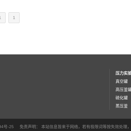
1
1
压力实
真空罐
高压釜
硫化罐
蒸压釜
94号-25
免责声明：
本站信息皆来于网络，若有极限词等按失效处理