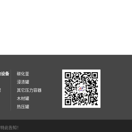
验设备
碳化釜
浸渍罐
罐
其它压力容器
木材罐
热压罐
，特此告知！