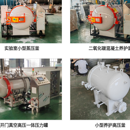
实验室小型蒸压釜
二氧化碳混凝土养护
快开门真空高压一体压力罐
小型养护高压釜