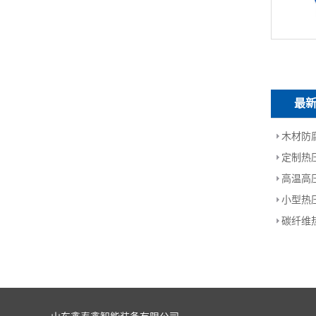
最
木材防
定制热
高温高
小型热
碳纤维