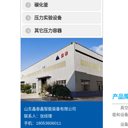
碳化釜
压力实验设备
其它压力容器
产品
真空浸
山东鑫泰鑫智能装备有限公司
能和设
联系人：张经理
手机：18053606011
设备主