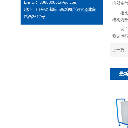
E-mail：306880061@qq.com
内部空
地址：山东省诸城市高新园芦河大道北段
相比传
路西2617号
结构内
它广泛
稳定运行
上一篇
最