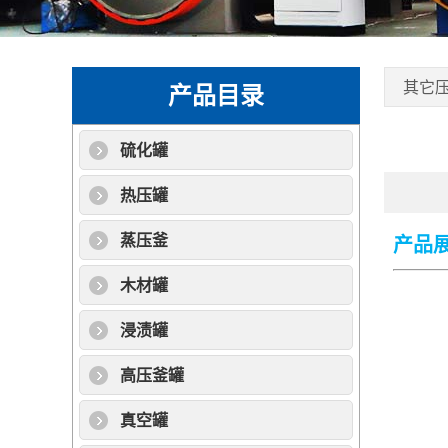
其它
产品目录
硫化罐
热压罐
蒸压釜
产品
木材罐
浸渍罐
高压釜罐
真空罐