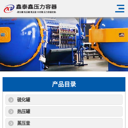
产品目录
硫化罐
热压罐
蒸压釜