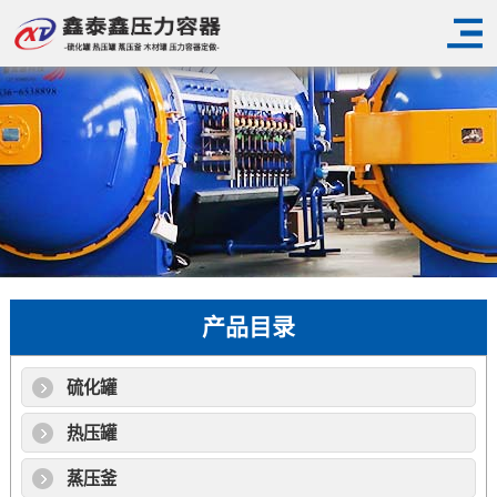
产品目录
硫化罐
热压罐
蒸压釜