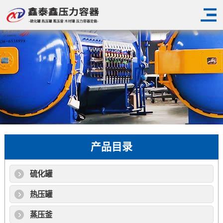
产品目录
硫化罐
热压罐
蒸压釜