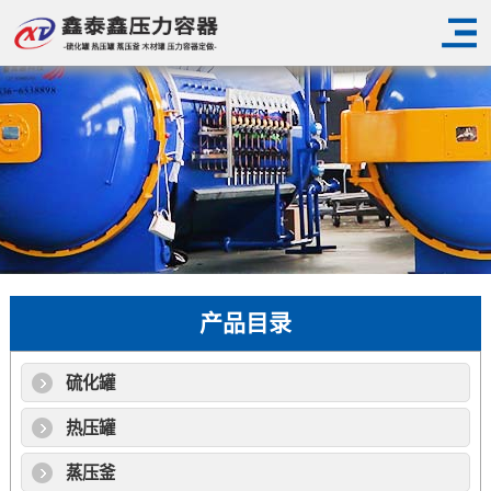
产品目录
硫化罐
热压罐
蒸压釜