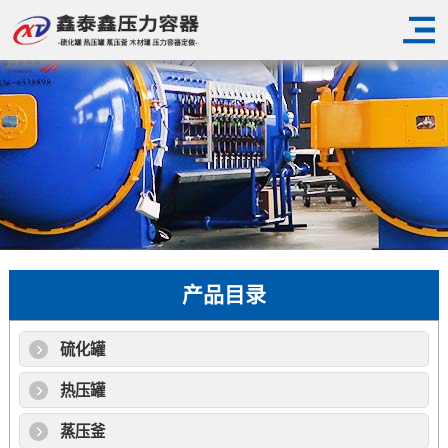
产品目录
硫化罐
热压罐
蒸压釜