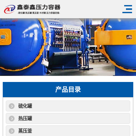
产品目录
硫化罐
热压罐
蒸压釜