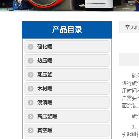
常见
产品目录
硫化罐
热压罐
蒸压釜
硫化罐
进行硫
木材罐
用时间
户需要
浸渍罐
面涂装
硫化罐
高压釜罐
1、在
真空罐
引起碰