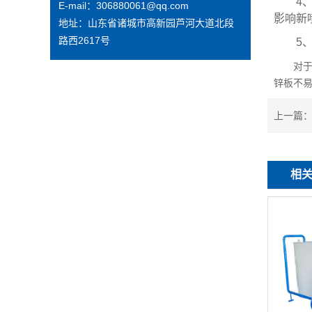
4、硫
E-mail：306880061@qq.com
影响新
地址：山东省诸城市高新园芦河大道北段
路西2617号
5、一
对于外
锌板不
上一篇
相