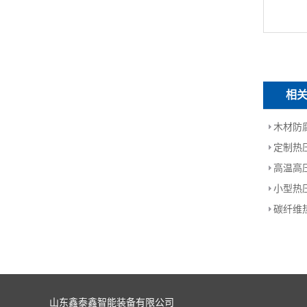
相
木材防
定制热
高温高
小型热
碳纤维
山东鑫泰鑫智能装备有限公司