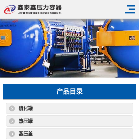
产品目录
硫化罐
热压罐
蒸压釜