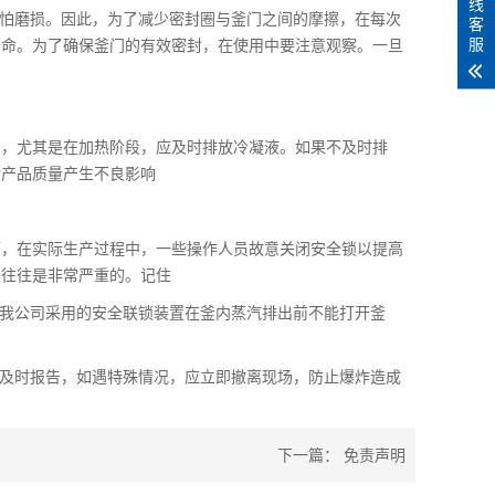
线
怕磨损。因此，为了减少密封圈与釜门之间的摩擦，在每次
客
服
寿命。为了确保釜门的有效密封，在使用中要注意观察。一旦
，尤其是在加热阶段，应及时排放冷凝液。如果不及时排
对产品质量产生不良影响
，在实际生产过程中，一些操作人员故意关闭安全锁以提高
它往往是非常严重的。记住
我公司采用的安全联锁装置在釜内蒸汽排出前不能打开釜
及时报告，如遇特殊情况，应立即撤离现场，防止爆炸造成
下一篇：
免责声明