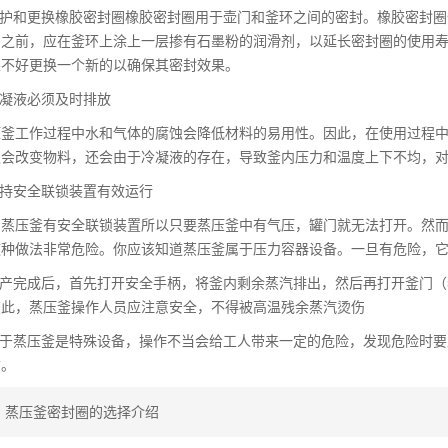
护和更换橡胶密封圈橡胶密封圈用于壶门和釜环之间的密封。橡胶密封圈
门之前，应在釜环上涂上一层掺有石墨粉的润滑剂，以延长密封圈的使用
果不好更换一个新的以确保其密封效果。
凝液必须及时排放
工作过程中水和气体的腐蚀会降低材料的易用性。因此，在使用过程中
仅会改变物料，还会由于冷凝液的存在，导致釜内压力和温度上下不均，
持安全联锁装置有效运行
压釜有安全联锁装置所以只要蒸压釜中有气压，罐门就无法打开。然而
这种做法非常危险。你应该知道蒸压釜属于压力容器设备。一旦有危险，
产完成后，首先打开安全手柄，将釜内剩余蒸汽排出，然后再打开釜门（
在此，蒸压釜操作人员应注意安全，不得被高温残余蒸汽烫伤
于蒸压釜是特殊设备，操作不当会给工人带来一定的危险，发现危险时要
亡。
：
蒸压釜密封圈的选择介绍