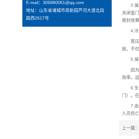
E-mail：306880061@qq.com
3.保
地址：山东省诸城市高新园芦河大道北段
关闭釜
路西2617号
密封效
4.冷
蒸压釜
放，不
5.保
因为蒸
效率。
6.生
门）。
7.由
人员伤
上一篇