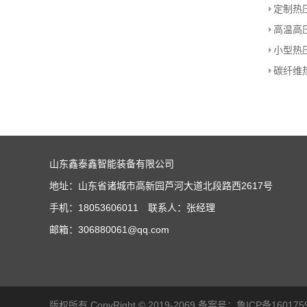
定制热
高温高
小型热
碳纤维
山东鑫泰鑫智能装备有限公司
地址：山东省诸城市高新园芦河大道北段路西2617号
手机：18053606011 联系人：张经理
邮箱：306880061@qq.com
版权所有 CopyRight © 2019-2069 备案号：
鲁ICP备160175