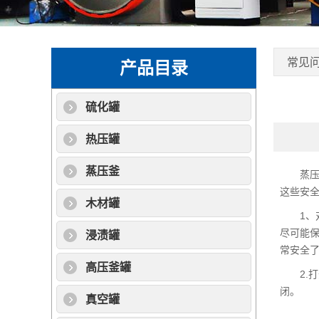
常见
产品目录
硫化罐
热压罐
蒸压釜
蒸压釜
这些安
木材罐
1、对
尽可能
浸渍罐
常安全
高压釜罐
2.打
闭。
真空罐