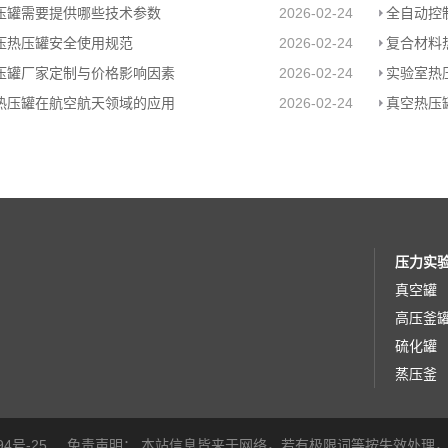
压罐需要提供哪些技术参数
2026-02-24
全自动控
压热压罐安全使用规范
2026-02-24
复合材料
压罐厂家定制与价格影响因素
2026-02-24
实验室热
热压罐在航空航天领域的应用
2026-02-24
真空热压
压力实
真空罐
高压釜
硫化罐
蒸压釜
94号-25
免责声明：
本站信息皆来于网络，若有极限词等按失效处理