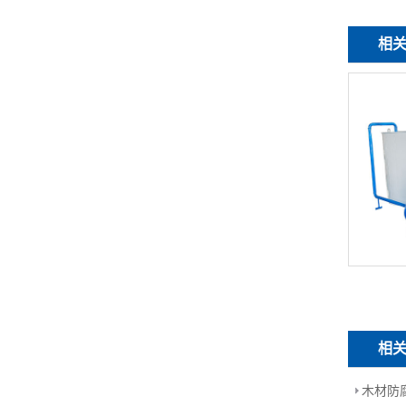
相
相
木材防