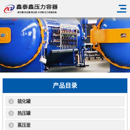
产品目录
硫化罐
热压罐
蒸压釜