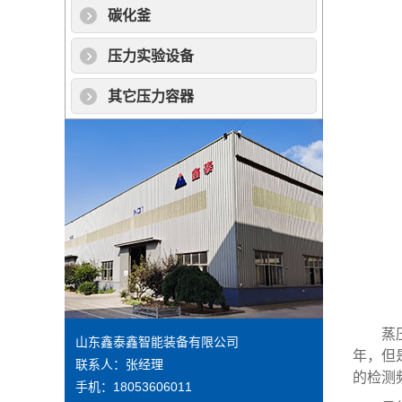
碳化釜
压力实验设备
其它压力容器
蒸压釜
山东鑫泰鑫智能装备有限公司
年，但
联系人：张经理
的检测
手机：18053606011