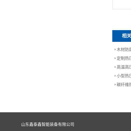
相
木材防
定制热
高温高
小型热
碳纤维
山东鑫泰鑫智能装备有限公司