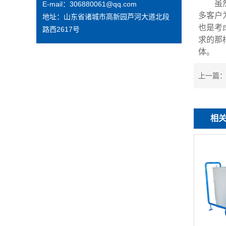
虽然上
E-mail：306880061@qq.com
多客户
地址：山东省诸城市高新园芦河大道北段
也是考
路西2617号
求的那
体。
上一篇
相