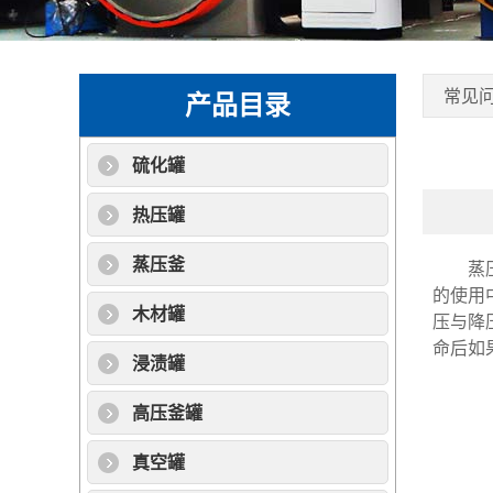
常见
产品目录
硫化罐
热压罐
蒸压釜
蒸压釜
的使用
木材罐
压与降
命后如
浸渍罐
高压釜罐
真空罐