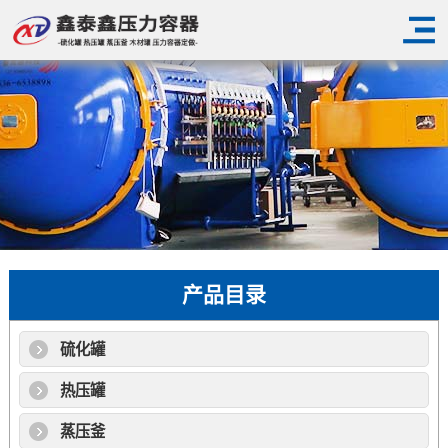
产品目录
硫化罐
热压罐
蒸压釜