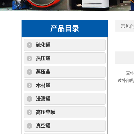
常见
产品目录
硫化罐
热压罐
蒸压釜
真空热
过外部
木材罐
浸渍罐
高压釜罐
真空罐