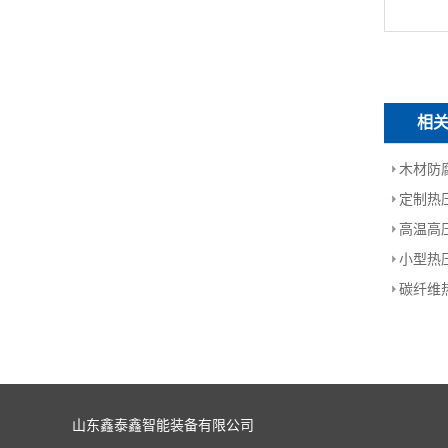
相
木材防
定制热
高温高
小型热
碳纤维
山东鑫泰鑫智能装备有限公司