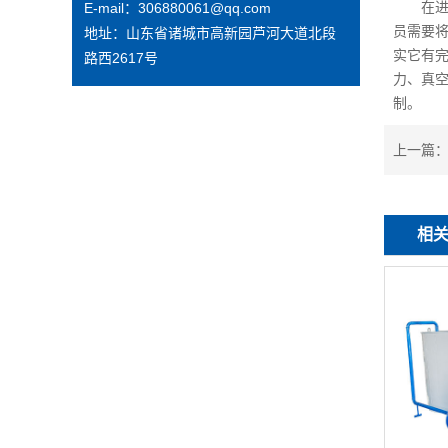
在进这
E-mail：306880061@qq.com
员需要
地址：山东省诸城市高新园芦河大道北段
实它有
路西2617号
力、真
制。
上一篇
相