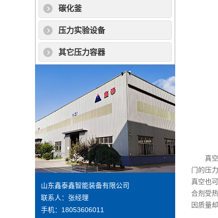
碳化釜
压力实验设备
其它压力容器
真空热
门的压
真空也
山东鑫泰鑫智能装备有限公司
合剂受
联系人：张经理
因质量
手机：18053606011