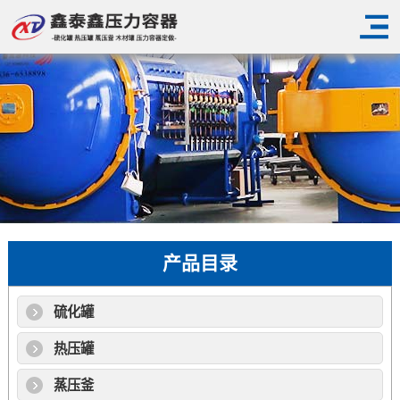
产品目录
硫化罐
热压罐
蒸压釜