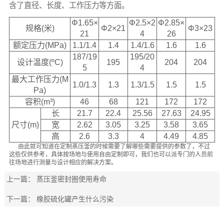
含了直径、长度、工作压力等方面。
Φ1.65×
Φ2.5×2
Φ2.85×
规格(米)
Φ2×21
Φ3×23
21
4
26
额定压力(MPa)
1.1/1.4
1.4
1.4/1.6
1.6
1.6
187/19
195/20
设计温度(ºC)
195
204
204
5
4
最大工作压力(M
1.0/1.3
1.3
1.3/1.5
1.5
1.5
Pa)
容积(m³)
46
68
121
172
172
长
21.7
22.4
25.56
27.63
24.95
尺寸(m)
宽
2.62
3.05
3.25
3.58
3.65
高
2.6
3.3
4
4.49
4.85
由此就可知道在定制蒸压釜的时候需要了解哪些需要提供的参数了，不过
这些仅供参考，具体按场地与使用自由定制即可，我们也可以派专门的人员前
往场地进行测量与设计相应的解决方案。
上一篇：
蒸压釜密封圈使用寿命
下一篇：
橡胶硫化罐产生什么污染