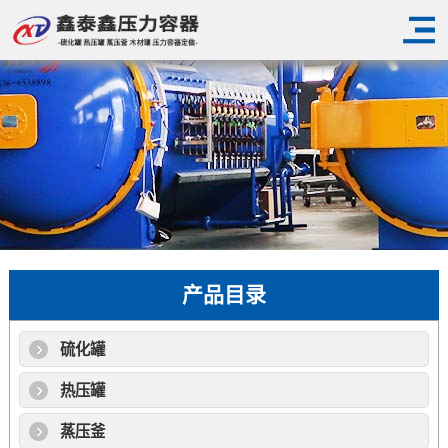
产品目录
硫化罐
热压罐
蒸压釜