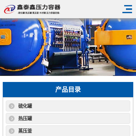
产品目录
硫化罐
热压罐
蒸压釜