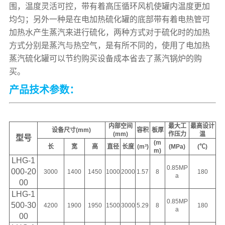
围，温度灵活可控，带有着高压循环风机使罐内温度更加
均匀；另外一种是在电加热硫化罐的底部带有着电热管可
加热水产生蒸汽来进行硫化，两种方式对于硫化时的加热
方式分别是蒸汽与热空气，是有所不同的，使用了电加热
蒸汽硫化罐可以节约购买设备成本省去了蒸汽锅炉的购
买。
产品技术参数：
内部空间
最大工
最高设计
设备尺寸(mm)
容积
板厚
(mm)
作压力
温
型号
(m
长
宽
高
直径
长度
(m³)
(MPa)
(℃)
m)
LHG-1
0.85MP
000-20
3000
1400
1450
1000
2000
1.57
8
180
a
00
LHG-1
0.85MP
500-30
4200
1900
1950
1500
3000
5.29
8
180
a
00