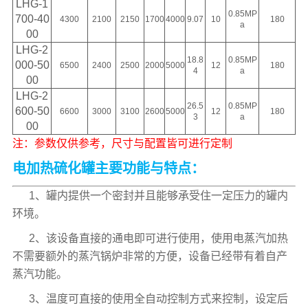
LHG-1
0.85MP
700-40
4300
2100
2150
1700
4000
9.07
10
180
a
00
LHG-2
18.8
0.85MP
000-50
6500
2400
2500
2000
5000
12
180
4
a
00
LHG-2
26.5
0.85MP
600-50
6600
3000
3100
2600
5000
12
180
3
a
00
注：参数仅供参考，尺寸与配置皆可进行定制
电加热硫化罐主要功能与特点：
1、罐内提供一个密封并且能够承受住一定压力的罐内
环境。
2、该设备直接的通电即可进行使用，使用电蒸汽加热
不需要额外的蒸汽锅炉非常的方便，设备已经带有着自产
蒸汽功能。
3、温度可直接的使用全自动控制方式来控制，设定后