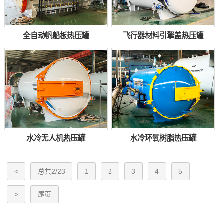
全自动帆船板热压罐
飞行器材料引擎盖热压罐
水冷无人机热压罐
水冷环氧树脂热压罐
<
总共2/23
1
2
3
4
5
>
尾页