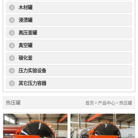
木材罐
浸渍罐
高压釜罐
真空罐
碳化釜
压力实验设备
其它压力容器
热压罐
首页
产品中心
热压罐
>
>