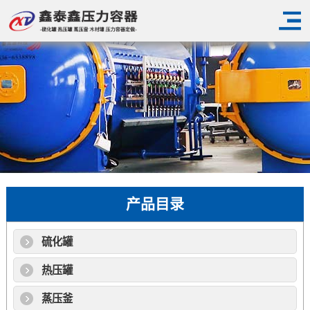
产品目录
硫化罐
热压罐
蒸压釜