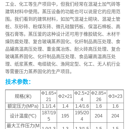
工业、化工等生产项目中，但我们经常在混凝土加气砖等
建筑材料中使用。蒸压设备的功能也可以说是它的应用范
围。我们看到的建筑材料，如加气混凝土砌块、混凝土管
桩、灰砂砖、粉煤灰砖、微孔硅酸钙板、保温石棉板、高
强石膏等。蒸压釜的这种设计还可用于橡胶硫化、木材干
燥防腐处理、复合玻璃蒸养固化、化纤制品高压处理、食
品罐高温高压处理、重金属冶炼、耐火砖高压处理、复合
玻璃蒸养固化、化纤制品高压处理、食品罐高温高压处
理、纸浆蒸煮、电缆硫化、渔网定型、化工、无人机行业
等需要压力蒸养固化的生产项目。
技术参数：
Φ1.65×
Φ2.5×2
Φ2.85×
规格(米)
Φ2×21
Φ3×23
21
4
26
额定压力(MPa)
1.1/1.4
1.4
1.4/1.6
1.6
1.6
187/19
195/20
设计温度(ºC)
195
204
204
5
4
最大工作压力(M
1.0/1.3
1.3
1.3/1.5
1.5
1.5