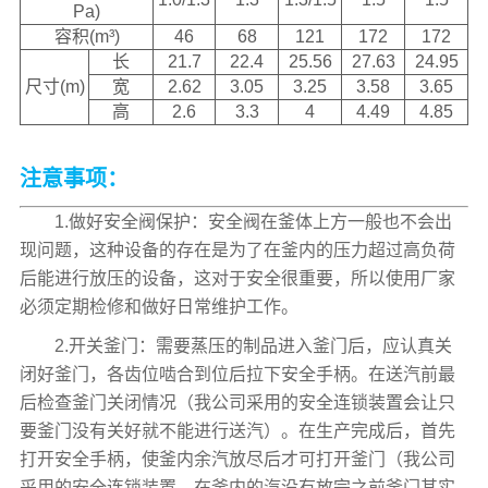
Pa)
容积(m³)
46
68
121
172
172
长
21.7
22.4
25.56
27.63
24.95
尺寸(m)
宽
2.62
3.05
3.25
3.58
3.65
高
2.6
3.3
4
4.49
4.85
注意事项：
1.做好安全阀保护：安全阀在釜体上方一般也不会出
现问题，这种设备的存在是为了在釜内的压力超过高负荷
后能进行放压的设备，这对于安全很重要，所以使用厂家
必须定期检修和做好日常维护工作。
2.开关釜门：需要蒸压的制品进入釜门后，应认真关
闭好釜门，各齿位啮合到位后拉下安全手柄。在送汽前最
后检查釜门关闭情况（我公司采用的安全连锁装置会让只
要釜门没有关好就不能进行送汽）。在生产完成后，首先
打开安全手柄，使釜内余汽放尽后才可打开釜门（我公司
采用的安全连锁装置，在釜内的汽没有放完之前釜门其实