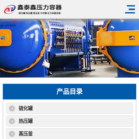
产品目录
硫化罐
热压罐
蒸压釜