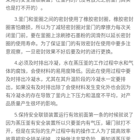
也是打不开的）。
3.釜门和釜圈之间的密封使用了橡胶密封圈，橡胶密封
圈害怕磨损，所以为了减轻密封圈对釜门的摩擦力每次关
闭釜门前，要在釜圈上涂刷掺石墨粉的润滑剂以延长密封
圈的使用寿命。为了保证釜门的有效密封在使用中要多注
意观察，一旦密封效果不好后要及时的进行更换。
4.必须及时排出冷凝，水在蒸压釜的工作过程中水和气
体的腐蚀，会使材料的易用度降低。因此在使用过程中要
及时排出冷凝水，尤其在其升温阶段的冷凝水一定要排
出，如果没有及时排出除了会使材料发生变化外也会因为
有冷凝水的存在导致了釜内上下压力和温度不平均，对产
品质量产生很坏的影响。
5.保持安全联锁装置运行有效前面第一条的时候就说了
因为蒸压釜有安全装置所以只要釜内有气压，罐门就打不
开，但是在实际的生产过程中有的操作工人为了提高效率
故意把安全锁关闭掉，这种做法非常危险，要知道蒸压釜